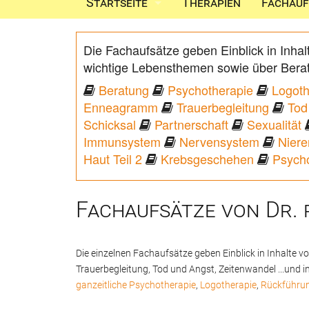
Startseite
Therapien
Fachauf
Impressum
Die Fachaufsätze geben Einblick in Inha
Datenschutzerklärung
wichtige Lebensthemen sowie über Bera
Beratung
Psychotherapie
Logoth
Kontakt
Enneagramm
Trauerbegleitung
Tod
Schicksal
Partnerschaft
Sexualität
Inhalt
Immunsystem
Nervensystem
Niere
Haut Teil 2
Krebsgeschehen
Psycho
Fachaufsätze von Dr. p
Die einzelnen Fachaufsätze geben Einblick in Inhalte 
Trauerbegleitung, Tod und Angst, Zeitenwandel ...und
ganzeitliche Psychotherapie
,
Logotherapie
,
Rückführun