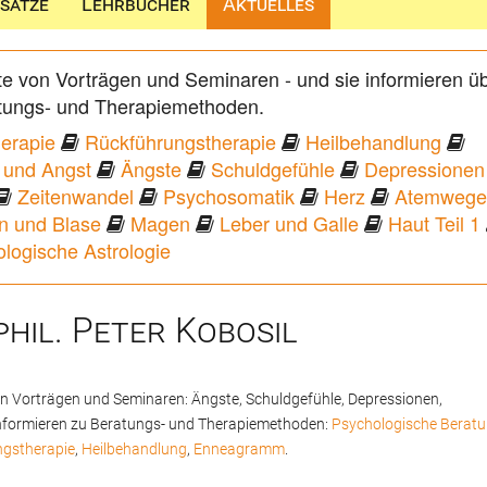
sätze
Lehrbücher
Aktuelles
lte von Vorträgen und Seminaren - und sie informieren ü
tungs- und Therapiemethoden.
erapie
Rückführungstherapie
Heilbehandlung
 und Angst
Ängste
Schuldgefühle
Depressionen
Zeitenwandel
Psychosomatik
Herz
Atemwege
n und Blase
Magen
Leber und Galle
Haut Teil 1
logische Astrologie
hil. Peter Kobosil
von Vorträgen und Seminaren: Ängste, Schuldgefühle, Depressionen,
 informieren zu Beratungs- und Therapiemethoden:
Psychologische Berat
gstherapie
,
Heilbehandlung
,
Enneagramm
.