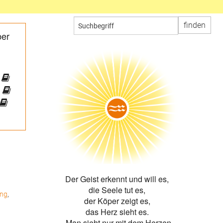
ber
Der Geist erkennt und will es,
die Seele tut es,
ung
,
der Köper zeigt es,
das Herz sieht es.
„Man sieht nur mit dem Herzen