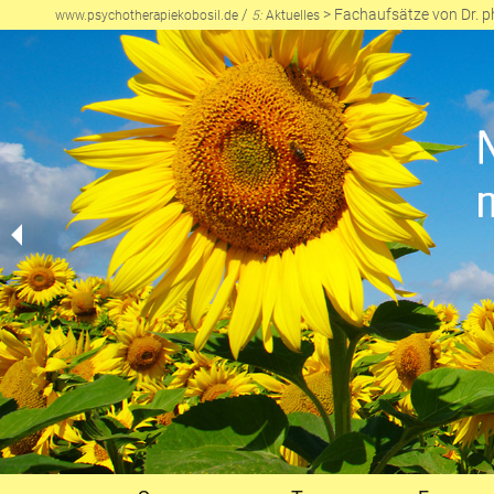
/
>
Fachaufsätze von Dr. ph
www.psychotherapiekobosil.de
5:
Aktuelles